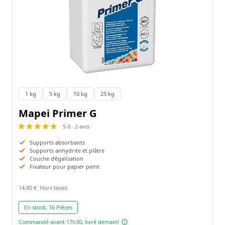
1 kg
5 kg
10 kg
25 kg
Emballage:
Mapei Primer G
5.0 · 2 avis
Supports absorbants
Supports anhydrite et plâtre
Couche d’égalisation
Fixateur pour papier peint
14,80 €
En stock:
16 Pièces
Commandé avant 17h30, livré demain!