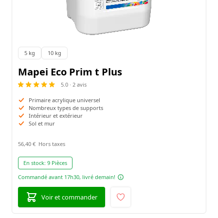
5 kg
10 kg
Emballage:
Mapei Eco Prim t Plus
5.0 · 2 avis
Primaire acrylique universel
Nombreux types de supports
Intérieur et extérieur
Sol et mur
56,40 €
En stock:
9 Pièces
Commandé avant 17h30, livré demain!
Voir et commander