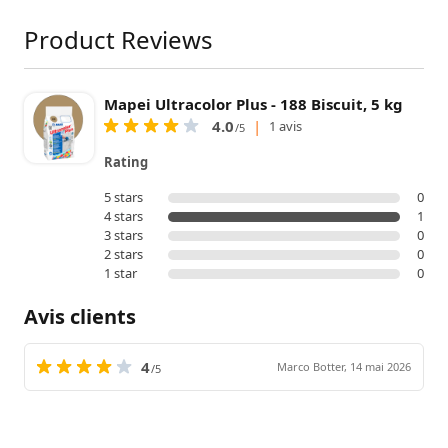
Product Reviews
Mapei Ultracolor Plus - 188 Biscuit, 5 kg
4.0
|
1 avis
/5
Rating
5 stars
0
4 stars
1
3 stars
0
2 stars
0
1 star
0
Avis clients
4
Marco Botter,
14 mai 2026
/5