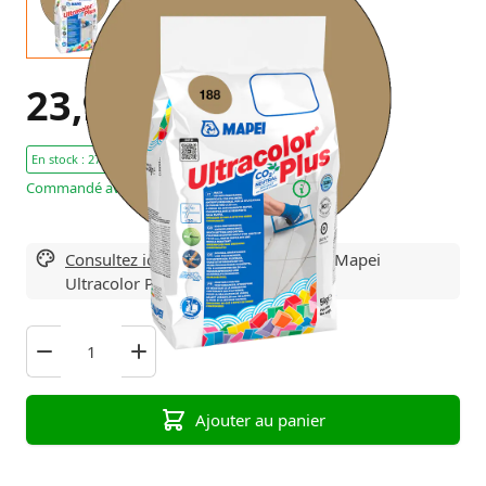
23,95 €
Hors taxes
En stock : 27 Pièces
Commandé avant 23h59, expédié lundi!
Consultez ici toutes les variantes
de Mapei
Ultracolor Plus
Ajouter au panier