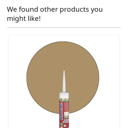
We found other products you
Press to skip carousel
might like!