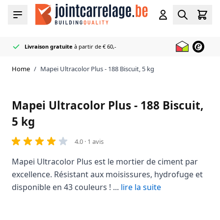
Skip to Content
Cart
Menu
Account
Search
Livraison gratuite
à partir de € 60,-
Distributeur officiel
50+ couleurs
Livré très rapidement
de joints et de mastics en stock
Mapei
Home
/
Mapei Ultracolor Plus - 188 Biscuit, 5 kg
Mapei Ultracolor Plus - 188 Biscuit,
5 kg
4.0 · 1 avis
Mapei Ultracolor Plus est le mortier de ciment par
excellence. Résistant aux moisissures, hydrofuge et
disponible en 43 couleurs ! ...
lire la suite