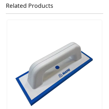
Related Products
Press to skip carousel