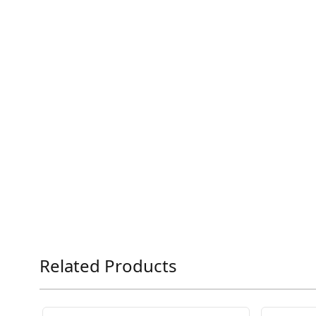
Related Products
Press to skip carousel