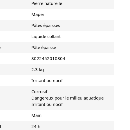
Pierre naturelle
Mapei
Pâtes épaisses
Liquide collant
e
Pâte épaisse
8022452010804
2.3 kg
Irritant ou nocif
Corrosif
Dangereux pour le milieu aquatique
Irritant ou nocif
Main
d
24 h