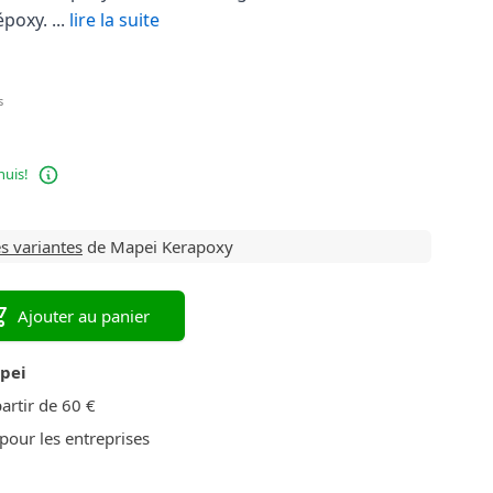
poxy. ...
lire la suite
s
huis!
es variantes
de Mapei Kerapoxy
Ajouter au panier
apei
artir de 60 €
pour les entreprises