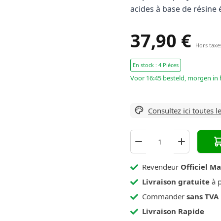
acides à base de résine é
 120 Noir
 123 Vieux Blanc
37,90 €
Hors taxe
 125 Château Gris
 127 Gris Arctique
En stock : 4 Pièces
Voor 16:45 besteld, morgen in 
 130 Jasmin
Consultez ici toutes l
Revendeur
Officiel M
Livraison gratuite
à p
Commander
sans TVA
Livraison Rapide