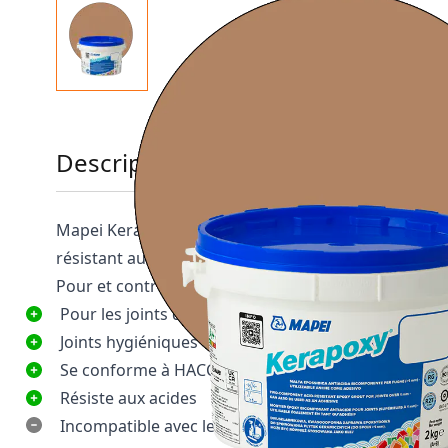
Description
Mapei Kerapoxy est un mortier de joint époxy relati
résistant aux acides, à base de résine époxy.
Pour et contre
Pour les joints de 1 à 100 mm
Joints hygiéniques
Se conforme à HACCP
Résiste aux acides
Incompatible avec les carreaux en terre cuite