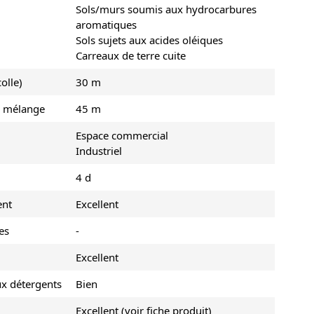
Sols/murs soumis aux hydrocarbures
aromatiques
Sols sujets aux acides oléiques
Carreaux de terre cuite
olle)
30 m
u mélange
45 m
Espace commercial
Industriel
4 d
ent
Excellent
es
-
Excellent
ux détergents
Bien
Excellent (voir fiche produit)