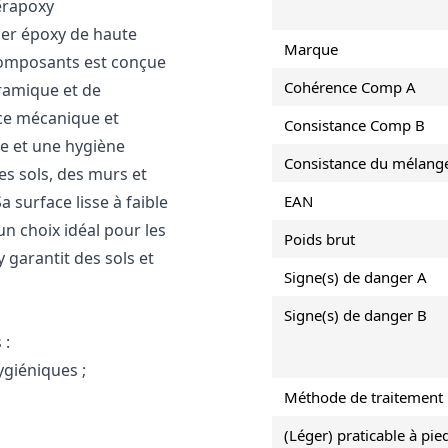
erapoxy
ier époxy de haute
Marque
 composants est conçue
Cohérence Comp A
éramique et de
nce mécanique et
Consistance Comp B
e et une hygiène
Consistance du mélang
es sols, des murs et
 surface lisse à faible
EAN
 un choix idéal pour les
Poids brut
 garantit des sols et
Signe(s) de danger A
Signe(s) de danger B
 :
ygiéniques ;
Méthode de traitement
(Léger) praticable à pie